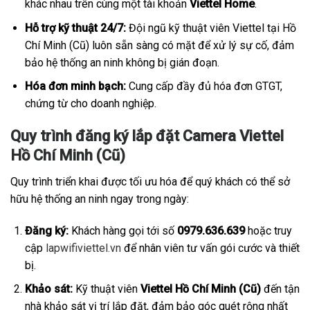
khác nhau trên cùng một tài khoản
Viettel Home
.
Hỗ trợ kỹ thuật 24/7:
Đội ngũ kỹ thuật viên Viettel tại Hồ
Chí Minh (Cũ) luôn sẵn sàng có mặt để xử lý sự cố, đảm
bảo hệ thống an ninh không bị gián đoạn.
Hóa đơn minh bạch:
Cung cấp đầy đủ hóa đơn GTGT,
chứng từ cho doanh nghiệp.
Quy trình đăng ký lắp đặt Camera Viettel
Hồ Chí Minh (Cũ)
Quy trình triển khai được tối ưu hóa để quý khách có thể sở
hữu hệ thống an ninh ngay trong ngày:
Đăng ký:
Khách hàng gọi tới số
0979.636.639
hoặc truy
cập
lapwifiviettel.vn
để nhân viên tư vấn gói cước và thiết
bị.
Khảo sát:
Kỹ thuật viên
Viettel Hồ Chí Minh (Cũ)
đến tận
nhà khảo sát vị trí lắp đặt, đảm bảo góc quét rộng nhất