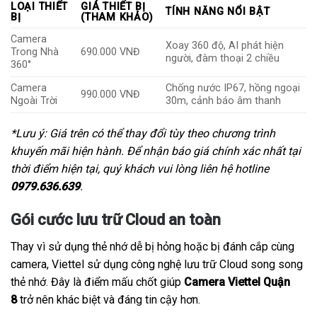
LOẠI THIẾT
GIÁ THIẾT BỊ
TÍNH NĂNG NỔI BẬT
BỊ
(THAM KHẢO)
Camera
Xoay 360 độ, AI phát hiện
Trong Nhà
690.000 VNĐ
người, đàm thoại 2 chiều
360°
Camera
Chống nước IP67, hồng ngoại
990.000 VNĐ
Ngoài Trời
30m, cảnh báo âm thanh
*Lưu ý: Giá trên có thể thay đổi tùy theo chương trình
khuyến mãi hiện hành. Để nhận báo giá chính xác nhất tại
thời điểm hiện tại, quý khách vui lòng liên hệ hotline
0979.636.639
.
Gói cước lưu trữ Cloud an toàn
Thay vì sử dụng thẻ nhớ dễ bị hỏng hoặc bị đánh cắp cùng
camera, Viettel sử dụng công nghệ lưu trữ Cloud song song
thẻ nhớ. Đây là điểm mấu chốt giúp
Camera Viettel Quận
8
trở nên khác biệt và đáng tin cậy hơn.