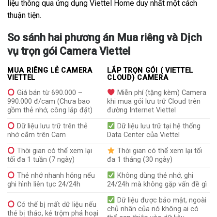
liệu thông qua ứng dụng Viettel Home duy nhất một cách
thuận tiện.
So sánh hai phương án Mua riêng và Dịch
vụ trọn gói Camera Viettel
MUA RIÊNG LẺ CAMERA
LẮP TRỌN GÓI ( VIETTEL
VIETTEL
CLOUD) CAMERA
Giá bán từ 690.000 –
Miễn phí (tặng kèm) Camera
990.000 đ/cam (Chưa bao
khi mua gói lưu trữ Cloud trên
gồm thẻ nhớ, công lắp đặt)
đường Internet Viettel
Dữ liệu lưu trữ trên thẻ
Dữ liệu lưu trữ tại hệ thống
nhớ cắm trên Cam
Data Center của Viettel
Thời gian có thể xem lại
Thời gian có thể xem lại tối
tối đa 1 tuần (7 ngày)
đa 1 tháng (30 ngày)
Thẻ nhớ nhanh hỏng nếu
Không dùng thẻ nhớ, ghi
ghi hình liên tục 24/24h
24/24h mà không gặp vấn đề gì
Dữ liệu được bảo mật, ngoài
Có thể bị mất dữ liệu nếu
chủ nhân của nó không ai có
thẻ bị tháo, kẻ trộm phá hoại