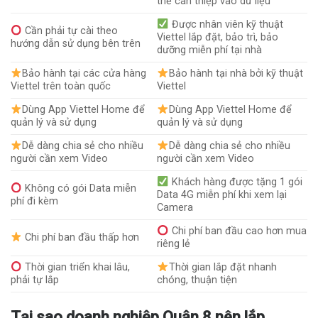
thể can thiệp vào dữ liệu
Được nhân viên kỹ thuật
Cần phải tự cài theo
Viettel lắp đặt, bảo trì, bảo
hướng dẫn sử dụng bên trên
dưỡng miễn phí tại nhà
Bảo hành tại các cửa hàng
Bảo hành tại nhà bởi kỹ thuật
Viettel trên toàn quốc
Viettel
Dùng App Viettel Home để
Dùng App Viettel Home để
quản lý và sử dụng
quản lý và sử dụng
Dễ dàng chia sẻ cho nhiều
Dễ dàng chia sẻ cho nhiều
người cần xem Video
người cần xem Video
Khách hàng được tặng 1 gói
Không có gói Data miễn
Data 4G miễn phí khi xem lại
phí đi kèm
Camera
Chi phí ban đầu cao hơn mua
Chi phí ban đầu thấp hơn
riêng lẻ
Thời gian triển khai lâu,
Thời gian lắp đặt nhanh
phải tự lắp
chóng, thuận tiện
Tại sao doanh nghiệp Quận 8 nên lắp