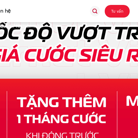
ên hệ
Tư vấn
 Quận 7 Khuyến mãi