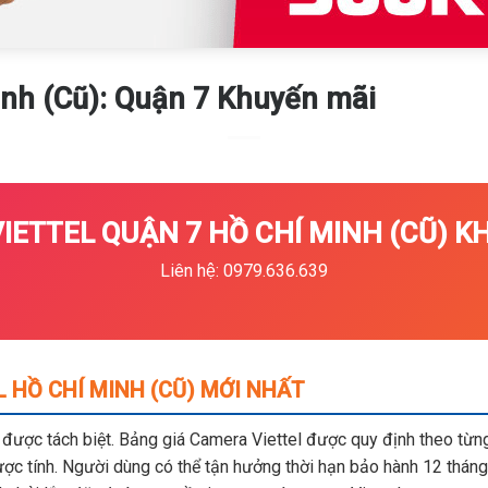
h (Cũ): Quận 7 Khuyến mãi
ETTEL QUẬN 7 HỒ CHÍ MINH (CŨ) KH
Liên hệ: 0979.636.639
 HỒ CHÍ MINH (CŨ) MỚI NHẤT
m được tách biệt. Bảng giá Camera Viettel được quy định theo từng 
c tính. Người dùng có thể tận hưởng thời hạn bảo hành 12 tháng,