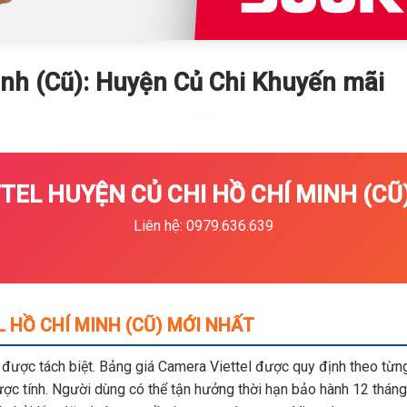
nh (Cũ): Huyện Củ Chi Khuyến mãi
EL HUYỆN CỦ CHI HỒ CHÍ MINH (CŨ)
Liên hệ: 0979.636.639
 HỒ CHÍ MINH (CŨ) MỚI NHẤT
m được tách biệt. Bảng giá Camera Viettel được quy định theo từng 
c tính. Người dùng có thể tận hưởng thời hạn bảo hành 12 tháng,