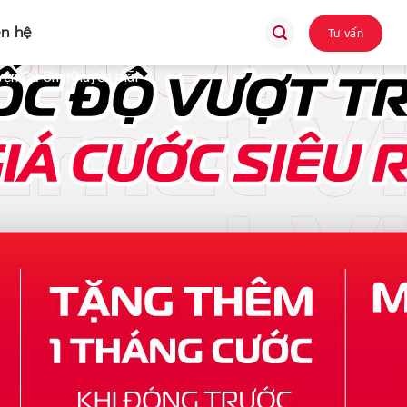
ên hệ
Tư vấn
yện Củ Chi Khuyến mãi