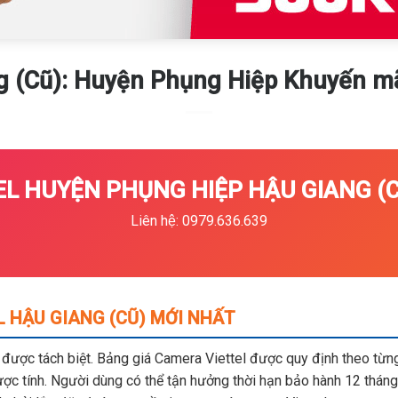
 (Cũ): Huyện Phụng Hiệp Khuyến ma
L HUYỆN PHỤNG HIỆP HẬU GIANG (CŨ
Liên hệ: 0979.636.639
 HẬU GIANG (CŨ) MỚI NHẤT
m được tách biệt. Bảng giá Camera Viettel được quy định theo từng 
c tính. Người dùng có thể tận hưởng thời hạn bảo hành 12 tháng,