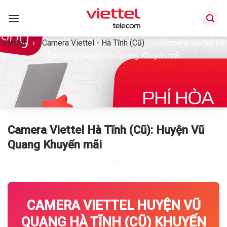
Bỏ
qua
nội
Viettel
›
Camera Viettel - Hà Tĩnh (Cũ)
›
Camera Viettel Hà
dung
Tĩnh (Cũ): Huyện Vũ Quang Khuyến mãi
Camera Viettel Hà Tĩnh (Cũ): Huyện Vũ
Quang Khuyến mãi
CAMERA VIETTEL HUYỆN VŨ
QUANG HÀ TĨNH (CŨ) KHUYẾN