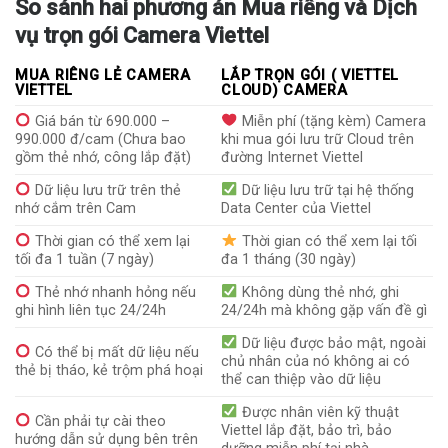
So sánh hai phương án Mua riêng và Dịch
vụ trọn gói Camera Viettel
MUA RIÊNG LẺ CAMERA
LẮP TRỌN GÓI ( VIETTEL
VIETTEL
CLOUD) CAMERA
Giá bán từ 690.000 –
Miễn phí (tặng kèm) Camera
990.000 đ/cam (Chưa bao
khi mua gói lưu trữ Cloud trên
gồm thẻ nhớ, công lắp đặt)
đường Internet Viettel
Dữ liệu lưu trữ trên thẻ
Dữ liệu lưu trữ tại hệ thống
nhớ cắm trên Cam
Data Center của Viettel
Thời gian có thể xem lại
Thời gian có thể xem lại tối
tối đa 1 tuần (7 ngày)
đa 1 tháng (30 ngày)
Thẻ nhớ nhanh hỏng nếu
Không dùng thẻ nhớ, ghi
ghi hình liên tục 24/24h
24/24h mà không gặp vấn đề gì
Dữ liệu được bảo mật, ngoài
Có thể bị mất dữ liệu nếu
chủ nhân của nó không ai có
thẻ bị tháo, kẻ trộm phá hoại
thể can thiệp vào dữ liệu
Được nhân viên kỹ thuật
Cần phải tự cài theo
Viettel lắp đặt, bảo trì, bảo
hướng dẫn sử dụng bên trên