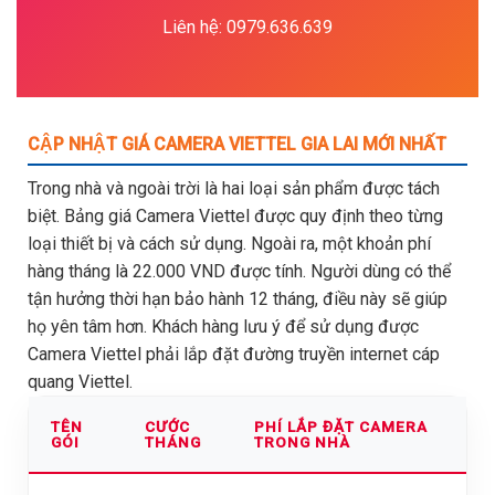
Liên hệ: 0979.636.639
CẬP NHẬT GIÁ CAMERA VIETTEL GIA LAI MỚI NHẤT
Trong nhà và ngoài trời là hai loại sản phẩm được tách
biệt. Bảng giá Camera Viettel được quy định theo từng
loại thiết bị và cách sử dụng. Ngoài ra, một khoản phí
hàng tháng là 22.000 VND được tính. Người dùng có thể
tận hưởng thời hạn bảo hành 12 tháng, điều này sẽ giúp
họ yên tâm hơn. Khách hàng lưu ý để sử dụng được
Camera Viettel phải lắp đặt đường truyền internet cáp
quang Viettel.
TÊN
CƯỚC
PHÍ LẮP ĐẶT CAMERA
GÓI
THÁNG
TRONG NHÀ