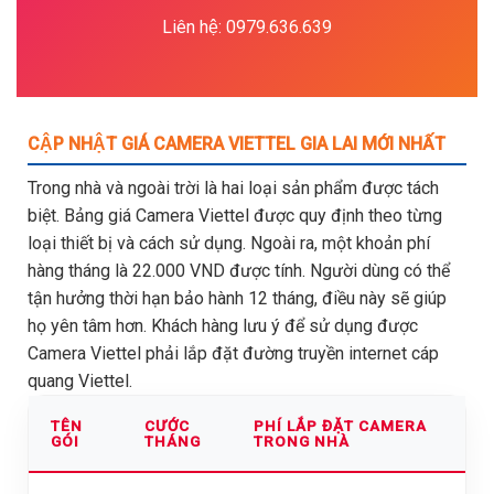
Liên hệ: 0979.636.639
CẬP NHẬT GIÁ CAMERA VIETTEL GIA LAI MỚI NHẤT
Trong nhà và ngoài trời là hai loại sản phẩm được tách
biệt. Bảng giá Camera Viettel được quy định theo từng
loại thiết bị và cách sử dụng. Ngoài ra, một khoản phí
hàng tháng là 22.000 VND được tính. Người dùng có thể
tận hưởng thời hạn bảo hành 12 tháng, điều này sẽ giúp
họ yên tâm hơn. Khách hàng lưu ý để sử dụng được
Camera Viettel phải lắp đặt đường truyền internet cáp
quang Viettel.
TÊN
CƯỚC
PHÍ LẮP ĐẶT CAMERA
GÓI
THÁNG
TRONG NHÀ