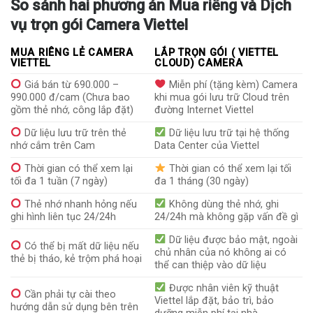
So sánh hai phương án Mua riêng và Dịch
vụ trọn gói Camera Viettel
MUA RIÊNG LẺ CAMERA
LẮP TRỌN GÓI ( VIETTEL
VIETTEL
CLOUD) CAMERA
Giá bán từ 690.000 –
Miễn phí (tặng kèm) Camera
990.000 đ/cam (Chưa bao
khi mua gói lưu trữ Cloud trên
gồm thẻ nhớ, công lắp đặt)
đường Internet Viettel
Dữ liệu lưu trữ trên thẻ
Dữ liệu lưu trữ tại hệ thống
nhớ cắm trên Cam
Data Center của Viettel
Thời gian có thể xem lại
Thời gian có thể xem lại tối
tối đa 1 tuần (7 ngày)
đa 1 tháng (30 ngày)
Thẻ nhớ nhanh hỏng nếu
Không dùng thẻ nhớ, ghi
ghi hình liên tục 24/24h
24/24h mà không gặp vấn đề gì
Dữ liệu được bảo mật, ngoài
Có thể bị mất dữ liệu nếu
chủ nhân của nó không ai có
thẻ bị tháo, kẻ trộm phá hoại
thể can thiệp vào dữ liệu
Được nhân viên kỹ thuật
Cần phải tự cài theo
Viettel lắp đặt, bảo trì, bảo
hướng dẫn sử dụng bên trên