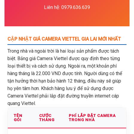
Liên hệ: 0979.636.639
CẬP NHẬT GIÁ CAMERA VIETTEL GIA LAI MỚI NHẤT
Trong nhà và ngoài trời là hai loại sản phẩm được tách
biệt. Bảng giá Camera Viettel được quy định theo từng
loại thiết bị và cách sử dụng. Ngoài ra, một khoản phí
hàng tháng là 22.000 VND được tính. Người dùng có thể
tận hưởng thời hạn bảo hành 12 tháng, điều này sẽ giúp
họ yên tâm hơn. Khách hàng lưu ý để sử dụng được
Camera Viettel phải lắp đặt đường truyền internet cáp
quang Viettel.
TÊN
CƯỚC
PHÍ LẮP ĐẶT CAMERA
GÓI
THÁNG
TRONG NHÀ