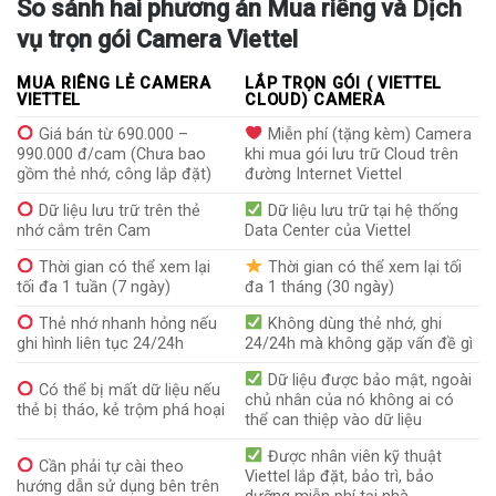
So sánh hai phương án Mua riêng và Dịch
vụ trọn gói Camera Viettel
MUA RIÊNG LẺ CAMERA
LẮP TRỌN GÓI ( VIETTEL
VIETTEL
CLOUD) CAMERA
Giá bán từ 690.000 –
Miễn phí (tặng kèm) Camera
990.000 đ/cam (Chưa bao
khi mua gói lưu trữ Cloud trên
gồm thẻ nhớ, công lắp đặt)
đường Internet Viettel
Dữ liệu lưu trữ trên thẻ
Dữ liệu lưu trữ tại hệ thống
nhớ cắm trên Cam
Data Center của Viettel
Thời gian có thể xem lại
Thời gian có thể xem lại tối
tối đa 1 tuần (7 ngày)
đa 1 tháng (30 ngày)
Thẻ nhớ nhanh hỏng nếu
Không dùng thẻ nhớ, ghi
ghi hình liên tục 24/24h
24/24h mà không gặp vấn đề gì
Dữ liệu được bảo mật, ngoài
Có thể bị mất dữ liệu nếu
chủ nhân của nó không ai có
thẻ bị tháo, kẻ trộm phá hoại
thể can thiệp vào dữ liệu
Được nhân viên kỹ thuật
Cần phải tự cài theo
Viettel lắp đặt, bảo trì, bảo
hướng dẫn sử dụng bên trên