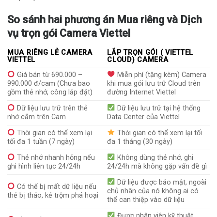
So sánh hai phương án Mua riêng và Dịch
vụ trọn gói Camera Viettel
MUA RIÊNG LẺ CAMERA
LẮP TRỌN GÓI ( VIETTEL
VIETTEL
CLOUD) CAMERA
Giá bán từ 690.000 –
Miễn phí (tặng kèm) Camera
990.000 đ/cam (Chưa bao
khi mua gói lưu trữ Cloud trên
gồm thẻ nhớ, công lắp đặt)
đường Internet Viettel
Dữ liệu lưu trữ trên thẻ
Dữ liệu lưu trữ tại hệ thống
nhớ cắm trên Cam
Data Center của Viettel
Thời gian có thể xem lại
Thời gian có thể xem lại tối
tối đa 1 tuần (7 ngày)
đa 1 tháng (30 ngày)
Thẻ nhớ nhanh hỏng nếu
Không dùng thẻ nhớ, ghi
ghi hình liên tục 24/24h
24/24h mà không gặp vấn đề gì
Dữ liệu được bảo mật, ngoài
Có thể bị mất dữ liệu nếu
chủ nhân của nó không ai có
thẻ bị tháo, kẻ trộm phá hoại
thể can thiệp vào dữ liệu
Được nhân viên kỹ thuật