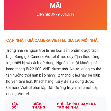
MÃI
Liên hệ: 0979.636.639
CẬP NHẬT GIÁ CAMERA VIETTEL GIA LAI MỚI NHẤT
Trong nhà và ngoài trời là hai loại sản phẩm được tách
biệt. Bảng giá Camera Viettel được quy định theo từng
loại thiết bị và cách sử dụng. Ngoài ra, một khoản phí
hàng tháng là 22.000 VND được tính. Người dùng có thể
tận hưởng thời hạn bảo hành 12 tháng, điều này sẽ giúp
họ yên tâm hơn. Khách hàng lưu ý để sử dụng được
Camera Viettel phải lắp đặt đường truyền internet cáp
quang Viettel.
TÊN
CƯỚC
PHÍ LẮP ĐẶT CAMERA
GÓI
THÁNG
TRONG NHÀ