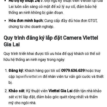
Hỗ trợ kỹ thuật 24/7:
Đội ngũ kỹ thuật viên Viettel tại Gia
Lai luôn sẵn sàng có mặt để xử lý sự cố, đảm bảo hệ
thống an ninh không bị gián đoạn.
Hóa đơn minh bạch:
Cung cấp đầy đủ hóa đơn GTGT,
chứng từ cho doanh nghiệp.
Quy trình đăng ký lắp đặt Camera Viettel
Gia Lai
Quy trình triển khai được tối ưu hóa để quý khách có thể sở
hữu hệ thống an ninh ngay trong ngày:
Đăng ký:
Khách hàng gọi tới số
0979.636.639
hoặc truy
cập
lapwifiviettel.vn
để nhân viên tư vấn gói cước và thiết
bị.
Khảo sát:
Kỹ thuật viên
Viettel Gia Lai
đến tận nhà khảo
sát vị trí lắp đặt, đảm bảo góc quét rộng nhất và thẩm
mỹ cho ngôi nhà.