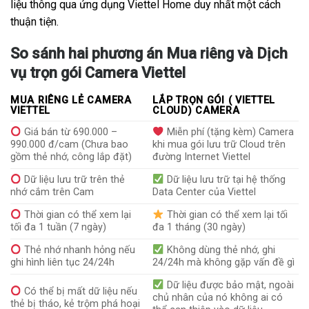
liệu thông qua ứng dụng Viettel Home duy nhất một cách
thuận tiện.
So sánh hai phương án Mua riêng và Dịch
vụ trọn gói Camera Viettel
MUA RIÊNG LẺ CAMERA
LẮP TRỌN GÓI ( VIETTEL
VIETTEL
CLOUD) CAMERA
Giá bán từ 690.000 –
Miễn phí (tặng kèm) Camera
990.000 đ/cam (Chưa bao
khi mua gói lưu trữ Cloud trên
gồm thẻ nhớ, công lắp đặt)
đường Internet Viettel
Dữ liệu lưu trữ trên thẻ
Dữ liệu lưu trữ tại hệ thống
nhớ cắm trên Cam
Data Center của Viettel
Thời gian có thể xem lại
Thời gian có thể xem lại tối
tối đa 1 tuần (7 ngày)
đa 1 tháng (30 ngày)
Thẻ nhớ nhanh hỏng nếu
Không dùng thẻ nhớ, ghi
ghi hình liên tục 24/24h
24/24h mà không gặp vấn đề gì
Dữ liệu được bảo mật, ngoài
Có thể bị mất dữ liệu nếu
chủ nhân của nó không ai có
thẻ bị tháo, kẻ trộm phá hoại