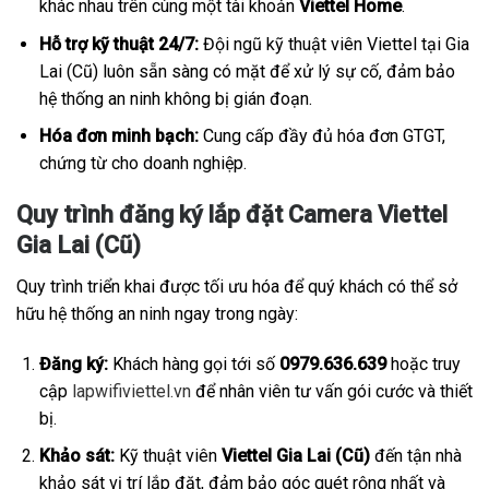
khác nhau trên cùng một tài khoản
Viettel Home
.
Hỗ trợ kỹ thuật 24/7:
Đội ngũ kỹ thuật viên Viettel tại Gia
Lai (Cũ) luôn sẵn sàng có mặt để xử lý sự cố, đảm bảo
hệ thống an ninh không bị gián đoạn.
Hóa đơn minh bạch:
Cung cấp đầy đủ hóa đơn GTGT,
chứng từ cho doanh nghiệp.
Quy trình đăng ký lắp đặt Camera Viettel
Gia Lai (Cũ)
Quy trình triển khai được tối ưu hóa để quý khách có thể sở
hữu hệ thống an ninh ngay trong ngày:
Đăng ký:
Khách hàng gọi tới số
0979.636.639
hoặc truy
cập
lapwifiviettel.vn
để nhân viên tư vấn gói cước và thiết
bị.
Khảo sát:
Kỹ thuật viên
Viettel Gia Lai (Cũ)
đến tận nhà
khảo sát vị trí lắp đặt, đảm bảo góc quét rộng nhất và