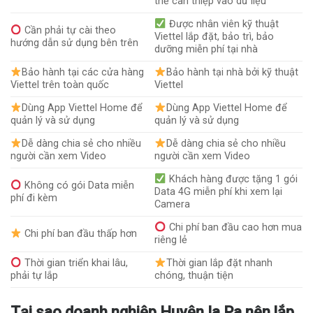
thể can thiệp vào dữ liệu
Được nhân viên kỹ thuật
Cần phải tự cài theo
Viettel lắp đặt, bảo trì, bảo
hướng dẫn sử dụng bên trên
dưỡng miễn phí tại nhà
Bảo hành tại các cửa hàng
Bảo hành tại nhà bởi kỹ thuật
Viettel trên toàn quốc
Viettel
Dùng App Viettel Home để
Dùng App Viettel Home để
quản lý và sử dụng
quản lý và sử dụng
Dễ dàng chia sẻ cho nhiều
Dễ dàng chia sẻ cho nhiều
người cần xem Video
người cần xem Video
Khách hàng được tặng 1 gói
Không có gói Data miễn
Data 4G miễn phí khi xem lại
phí đi kèm
Camera
Chi phí ban đầu cao hơn mua
Chi phí ban đầu thấp hơn
riêng lẻ
Thời gian triển khai lâu,
Thời gian lắp đặt nhanh
phải tự lắp
chóng, thuận tiện
Tại sao doanh nghiệp Huyện Ia Pa nên lắp