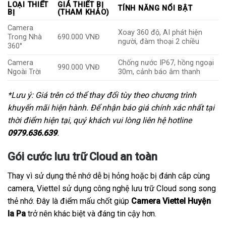
LOẠI THIẾT
GIÁ THIẾT BỊ
TÍNH NĂNG NỔI BẬT
BỊ
(THAM KHẢO)
Camera
Xoay 360 độ, AI phát hiện
Trong Nhà
690.000 VNĐ
người, đàm thoại 2 chiều
360°
Camera
Chống nước IP67, hồng ngoại
990.000 VNĐ
Ngoài Trời
30m, cảnh báo âm thanh
*Lưu ý: Giá trên có thể thay đổi tùy theo chương trình
khuyến mãi hiện hành. Để nhận báo giá chính xác nhất tại
thời điểm hiện tại, quý khách vui lòng liên hệ hotline
0979.636.639
.
Gói cước lưu trữ Cloud an toàn
Thay vì sử dụng thẻ nhớ dễ bị hỏng hoặc bị đánh cắp cùng
camera, Viettel sử dụng công nghệ lưu trữ Cloud song song
thẻ nhớ. Đây là điểm mấu chốt giúp
Camera Viettel Huyện
Ia Pa
trở nên khác biệt và đáng tin cậy hơn.