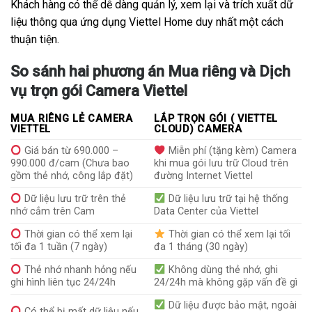
Khách hàng có thể dễ dàng quản lý, xem lại và trích xuất dữ
liệu thông qua ứng dụng Viettel Home duy nhất một cách
thuận tiện.
So sánh hai phương án Mua riêng và Dịch
vụ trọn gói Camera Viettel
MUA RIÊNG LẺ CAMERA
LẮP TRỌN GÓI ( VIETTEL
VIETTEL
CLOUD) CAMERA
Giá bán từ 690.000 –
Miễn phí (tặng kèm) Camera
990.000 đ/cam (Chưa bao
khi mua gói lưu trữ Cloud trên
gồm thẻ nhớ, công lắp đặt)
đường Internet Viettel
Dữ liệu lưu trữ trên thẻ
Dữ liệu lưu trữ tại hệ thống
nhớ cắm trên Cam
Data Center của Viettel
Thời gian có thể xem lại
Thời gian có thể xem lại tối
tối đa 1 tuần (7 ngày)
đa 1 tháng (30 ngày)
Thẻ nhớ nhanh hỏng nếu
Không dùng thẻ nhớ, ghi
ghi hình liên tục 24/24h
24/24h mà không gặp vấn đề gì
Dữ liệu được bảo mật, ngoài
Có thể bị mất dữ liệu nếu