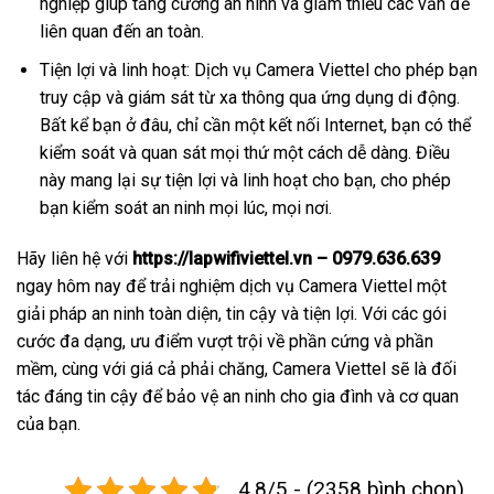
nghiệp giúp tăng cường an ninh và giảm thiểu các vấn đề
liên quan đến an toàn.
Tiện lợi và linh hoạt: Dịch vụ Camera Viettel cho phép bạn
truy cập và giám sát từ xa thông qua ứng dụng di động.
Bất kể bạn ở đâu, chỉ cần một kết nối Internet, bạn có thể
kiểm soát và quan sát mọi thứ một cách dễ dàng. Điều
này mang lại sự tiện lợi và linh hoạt cho bạn, cho phép
bạn kiểm soát an ninh mọi lúc, mọi nơi.
Hãy liên hệ với
https://lapwifiviettel.vn – 0979.636.639
ngay hôm nay để trải nghiệm dịch vụ Camera Viettel một
giải pháp an ninh toàn diện, tin cậy và tiện lợi. Với các gói
cước đa dạng, ưu điểm vượt trội về phần cứng và phần
mềm, cùng với giá cả phải chăng, Camera Viettel sẽ là đối
tác đáng tin cậy để bảo vệ an ninh cho gia đình và cơ quan
của bạn.
4.8/5 - (2358 bình chọn)