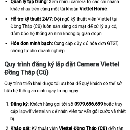
Quản lý tập trung:
Xem nhiều camera từ các chi nhánh
khác nhau trên cùng một tài khoản
Viettel Home
.
Hỗ trợ kỹ thuật 24/7:
Đội ngũ kỹ thuật viên Viettel tại
Đồng Tháp (Cũ) luôn sẵn sàng có mặt để xử lý sự cố,
đảm bảo hệ thống an ninh không bị gián đoạn.
Hóa đơn minh bạch:
Cung cấp đầy đủ hóa đơn GTGT,
chứng từ cho doanh nghiệp.
Quy trình đăng ký lắp đặt Camera Viettel
Đồng Tháp (Cũ)
Quy trình triển khai được tối ưu hóa để quý khách có thể sở
hữu hệ thống an ninh ngay trong ngày:
Đăng ký:
Khách hàng gọi tới số
0979.636.639
hoặc truy
cập
lapwifiviettel.vn
để nhân viên tư vấn gói cước và thiết
bị.
Khảo sát:
Kỹ thuật viên
Viettel Đồng Tháp (Cũ)
đến tận