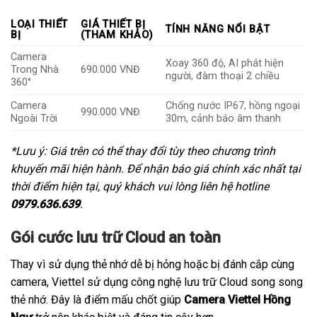
LOẠI THIẾT
GIÁ THIẾT BỊ
TÍNH NĂNG NỔI BẬT
BỊ
(THAM KHẢO)
Camera
Xoay 360 độ, AI phát hiện
Trong Nhà
690.000 VNĐ
người, đàm thoại 2 chiều
360°
Camera
Chống nước IP67, hồng ngoại
990.000 VNĐ
Ngoài Trời
30m, cảnh báo âm thanh
*Lưu ý: Giá trên có thể thay đổi tùy theo chương trình
khuyến mãi hiện hành. Để nhận báo giá chính xác nhất tại
thời điểm hiện tại, quý khách vui lòng liên hệ hotline
0979.636.639
.
Gói cước lưu trữ Cloud an toàn
Thay vì sử dụng thẻ nhớ dễ bị hỏng hoặc bị đánh cắp cùng
camera, Viettel sử dụng công nghệ lưu trữ Cloud song song
thẻ nhớ. Đây là điểm mấu chốt giúp
Camera Viettel Hồng