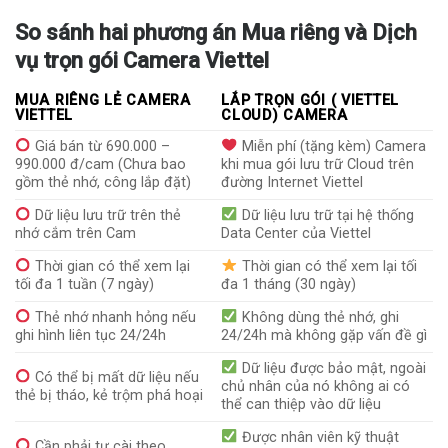
So sánh hai phương án Mua riêng và Dịch
vụ trọn gói Camera Viettel
MUA RIÊNG LẺ CAMERA
LẮP TRỌN GÓI ( VIETTEL
VIETTEL
CLOUD) CAMERA
Giá bán từ 690.000 –
Miễn phí (tặng kèm) Camera
990.000 đ/cam (Chưa bao
khi mua gói lưu trữ Cloud trên
gồm thẻ nhớ, công lắp đặt)
đường Internet Viettel
Dữ liệu lưu trữ trên thẻ
Dữ liệu lưu trữ tại hệ thống
nhớ cắm trên Cam
Data Center của Viettel
Thời gian có thể xem lại
Thời gian có thể xem lại tối
tối đa 1 tuần (7 ngày)
đa 1 tháng (30 ngày)
Thẻ nhớ nhanh hỏng nếu
Không dùng thẻ nhớ, ghi
ghi hình liên tục 24/24h
24/24h mà không gặp vấn đề gì
Dữ liệu được bảo mật, ngoài
Có thể bị mất dữ liệu nếu
chủ nhân của nó không ai có
thẻ bị tháo, kẻ trộm phá hoại
thể can thiệp vào dữ liệu
Được nhân viên kỹ thuật
Cần phải tự cài theo