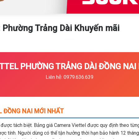
 Phường Trảng Dài Khuyến mãi
TTEL PHƯỜNG TRẢNG DÀI ĐỒNG NAI K
Liên hệ: 0979.636.639
L ĐỒNG NAI MỚI NHẤT
m được tách biệt. Bảng giá Camera Viettel được quy định theo từng 
c tính. Người dùng có thể tận hưởng thời hạn bảo hành 12 tháng,