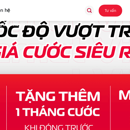
ên hệ
Tư vấn
 Dài Khuyến mãi