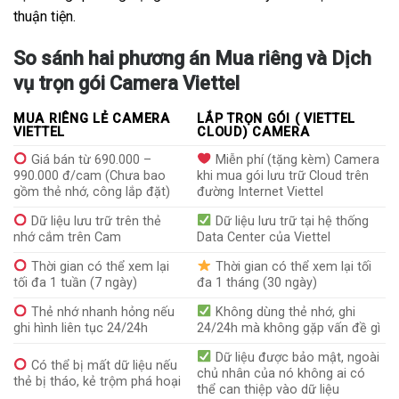
thuận tiện.
So sánh hai phương án Mua riêng và Dịch
vụ trọn gói Camera Viettel
MUA RIÊNG LẺ CAMERA
LẮP TRỌN GÓI ( VIETTEL
VIETTEL
CLOUD) CAMERA
Giá bán từ 690.000 –
Miễn phí (tặng kèm) Camera
990.000 đ/cam (Chưa bao
khi mua gói lưu trữ Cloud trên
gồm thẻ nhớ, công lắp đặt)
đường Internet Viettel
Dữ liệu lưu trữ trên thẻ
Dữ liệu lưu trữ tại hệ thống
nhớ cắm trên Cam
Data Center của Viettel
Thời gian có thể xem lại
Thời gian có thể xem lại tối
tối đa 1 tuần (7 ngày)
đa 1 tháng (30 ngày)
Thẻ nhớ nhanh hỏng nếu
Không dùng thẻ nhớ, ghi
ghi hình liên tục 24/24h
24/24h mà không gặp vấn đề gì
Dữ liệu được bảo mật, ngoài
Có thể bị mất dữ liệu nếu
chủ nhân của nó không ai có
thẻ bị tháo, kẻ trộm phá hoại
thể can thiệp vào dữ liệu