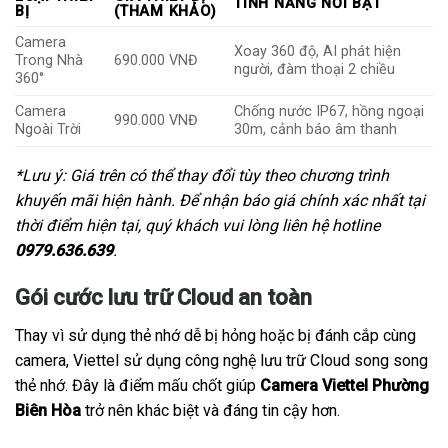
TÍNH NĂNG NỔI BẬT
BỊ
(THAM KHẢO)
Camera
Xoay 360 độ, AI phát hiện
Trong Nhà
690.000 VNĐ
người, đàm thoại 2 chiều
360°
Camera
Chống nước IP67, hồng ngoại
990.000 VNĐ
Ngoài Trời
30m, cảnh báo âm thanh
*Lưu ý: Giá trên có thể thay đổi tùy theo chương trình
khuyến mãi hiện hành. Để nhận báo giá chính xác nhất tại
thời điểm hiện tại, quý khách vui lòng liên hệ hotline
0979.636.639
.
Gói cước lưu trữ Cloud an toàn
Thay vì sử dụng thẻ nhớ dễ bị hỏng hoặc bị đánh cắp cùng
camera, Viettel sử dụng công nghệ lưu trữ Cloud song song
thẻ nhớ. Đây là điểm mấu chốt giúp
Camera Viettel Phường
Biên Hòa
trở nên khác biệt và đáng tin cậy hơn.