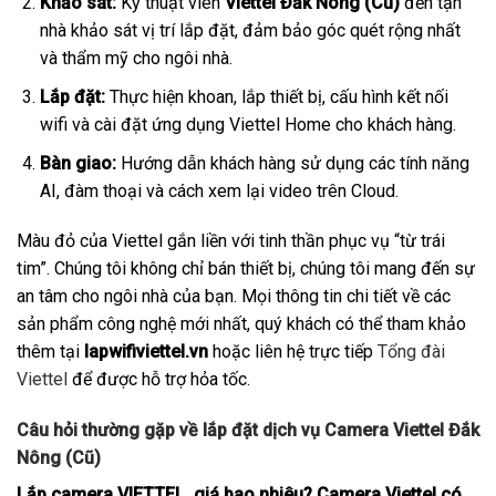
Khảo sát:
Kỹ thuật viên
Viettel Đắk Nông (Cũ)
đến tận
nhà khảo sát vị trí lắp đặt, đảm bảo góc quét rộng nhất
và thẩm mỹ cho ngôi nhà.
Lắp đặt:
Thực hiện khoan, lắp thiết bị, cấu hình kết nối
wifi và cài đặt ứng dụng Viettel Home cho khách hàng.
Bàn giao:
Hướng dẫn khách hàng sử dụng các tính năng
AI, đàm thoại và cách xem lại video trên Cloud.
Màu đỏ của Viettel gắn liền với tinh thần phục vụ “từ trái
tim”. Chúng tôi không chỉ bán thiết bị, chúng tôi mang đến sự
an tâm cho ngôi nhà của bạn. Mọi thông tin chi tiết về các
sản phẩm công nghệ mới nhất, quý khách có thể tham khảo
thêm tại
lapwifiviettel.vn
hoặc liên hệ trực tiếp
Tổng đài
Viettel
để được hỗ trợ hỏa tốc.
Câu hỏi thường gặp về lắp đặt dịch vụ Camera Viettel Đắk
Nông (Cũ)
Lắp camera VIETTEL giá bao nhiêu? Camera Viettel có