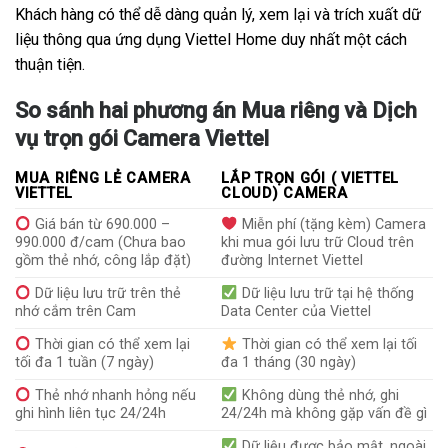
Khách hàng có thể dễ dàng quản lý, xem lại và trích xuất dữ
liệu thông qua ứng dụng Viettel Home duy nhất một cách
thuận tiện.
So sánh hai phương án Mua riêng và Dịch
vụ trọn gói Camera Viettel
MUA RIÊNG LẺ CAMERA
LẮP TRỌN GÓI ( VIETTEL
VIETTEL
CLOUD) CAMERA
Giá bán từ 690.000 –
Miễn phí (tặng kèm) Camera
990.000 đ/cam (Chưa bao
khi mua gói lưu trữ Cloud trên
gồm thẻ nhớ, công lắp đặt)
đường Internet Viettel
Dữ liệu lưu trữ trên thẻ
Dữ liệu lưu trữ tại hệ thống
nhớ cắm trên Cam
Data Center của Viettel
Thời gian có thể xem lại
Thời gian có thể xem lại tối
tối đa 1 tuần (7 ngày)
đa 1 tháng (30 ngày)
Thẻ nhớ nhanh hỏng nếu
Không dùng thẻ nhớ, ghi
ghi hình liên tục 24/24h
24/24h mà không gặp vấn đề gì
Dữ liệu được bảo mật, ngoài