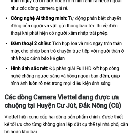
tránh nguy cơ bị hack hoặc rò rỉ hình ảnh ra nước ngoài
như các dòng camera giá rẻ.
Công nghệ AI thông minh:
Tự động phân biệt chuyển
động của người và vật, gửi thông báo tức thì về điện
thoại khi phát hiện có người xâm nhập trái phép.
Đàm thoại 2 chiều:
Tích hợp loa và mic ngay trên thân
máy, cho phép bạn trò chuyện trực tiếp với người thân ở
nhà hoặc cảnh báo kẻ gian.
Hình ảnh sắc nét:
Độ phân giải Full HD kết hợp công
nghệ chống ngược sáng và hồng ngoại ban đêm, giúp
hình ảnh luôn rõ nét trong mọi điều kiện ánh sáng.
Các dòng Camera Viettel đang được ưa
chuộng tại Huyện Cư Jút, Đắk Nông (Cũ)
Viettel hiện cung cấp hai dòng sản phẩm chính, được thiết
kế tối ưu cho từng không gian lắp đặt cụ thể tại nhà phố, căn
hộ hoặc kho bãi.