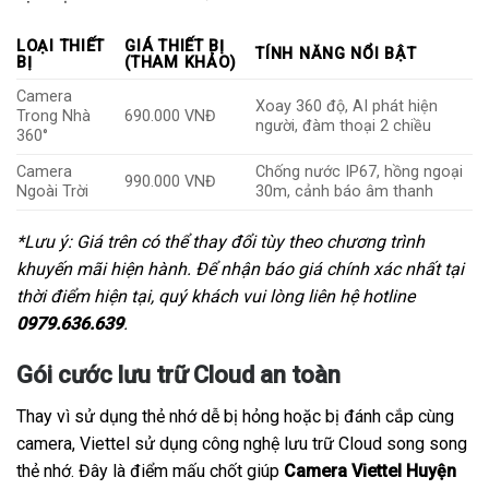
LOẠI THIẾT
GIÁ THIẾT BỊ
TÍNH NĂNG NỔI BẬT
BỊ
(THAM KHẢO)
Camera
Xoay 360 độ, AI phát hiện
Trong Nhà
690.000 VNĐ
người, đàm thoại 2 chiều
360°
Camera
Chống nước IP67, hồng ngoại
990.000 VNĐ
Ngoài Trời
30m, cảnh báo âm thanh
*Lưu ý: Giá trên có thể thay đổi tùy theo chương trình
khuyến mãi hiện hành. Để nhận báo giá chính xác nhất tại
thời điểm hiện tại, quý khách vui lòng liên hệ hotline
0979.636.639
.
Gói cước lưu trữ Cloud an toàn
Thay vì sử dụng thẻ nhớ dễ bị hỏng hoặc bị đánh cắp cùng
camera, Viettel sử dụng công nghệ lưu trữ Cloud song song
thẻ nhớ. Đây là điểm mấu chốt giúp
Camera Viettel Huyện