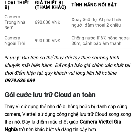
LOẠI THIẾT
GIÁ THIẾT BỊ
TÍNH NĂNG NỔI BẬT
BỊ
(THAM KHẢO)
Camera
Xoay 360 độ, AI phát hiện
Trong Nhà
690.000 VNĐ
người, đàm thoại 2 chiều
360°
Camera
Chống nước IP67, hồng ngoại
990.000 VNĐ
Ngoài Trời
30m, cảnh báo âm thanh
*Lưu ý: Giá trên có thể thay đổi tùy theo chương trình
khuyến mãi hiện hành. Để nhận báo giá chính xác nhất tại
thời điểm hiện tại, quý khách vui lòng liên hệ hotline
0979.636.639
.
Gói cước lưu trữ Cloud an toàn
Thay vì sử dụng thẻ nhớ dễ bị hỏng hoặc bị đánh cắp cùng
camera, Viettel sử dụng công nghệ lưu trữ Cloud song song
thẻ nhớ. Đây là điểm mấu chốt giúp
Camera Viettel Gia
Nghĩa
trở nên khác biệt và đáng tin cậy hơn.