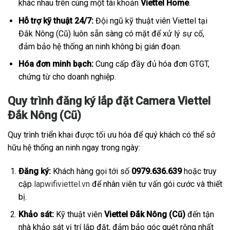
khác nhau trên cùng một tài khoản
Viettel Home
.
Hỗ trợ kỹ thuật 24/7:
Đội ngũ kỹ thuật viên Viettel tại
Đắk Nông (Cũ) luôn sẵn sàng có mặt để xử lý sự cố,
đảm bảo hệ thống an ninh không bị gián đoạn.
Hóa đơn minh bạch:
Cung cấp đầy đủ hóa đơn GTGT,
chứng từ cho doanh nghiệp.
Quy trình đăng ký lắp đặt Camera Viettel
Đắk Nông (Cũ)
Quy trình triển khai được tối ưu hóa để quý khách có thể sở
hữu hệ thống an ninh ngay trong ngày:
Đăng ký:
Khách hàng gọi tới số
0979.636.639
hoặc truy
cập
lapwifiviettel.vn
để nhân viên tư vấn gói cước và thiết
bị.
Khảo sát:
Kỹ thuật viên
Viettel Đắk Nông (Cũ)
đến tận
nhà khảo sát vị trí lắp đặt, đảm bảo góc quét rộng nhất