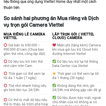
liệu thông qua ứng dụng Viettel Home duy nhất một cách
thuận tiện.
So sánh hai phương án Mua riêng và Dịch
vụ trọn gói Camera Viettel
MUA RIÊNG LẺ CAMERA
LẮP TRỌN GÓI ( VIETTEL
VIETTEL
CLOUD) CAMERA
Giá bán từ 690.000 –
Miễn phí (tặng kèm) Camera
990.000 đ/cam (Chưa bao
khi mua gói lưu trữ Cloud trên
gồm thẻ nhớ, công lắp đặt)
đường Internet Viettel
Dữ liệu lưu trữ trên thẻ
Dữ liệu lưu trữ tại hệ thống
nhớ cắm trên Cam
Data Center của Viettel
Thời gian có thể xem lại
Thời gian có thể xem lại tối
tối đa 1 tuần (7 ngày)
đa 1 tháng (30 ngày)
Thẻ nhớ nhanh hỏng nếu
Không dùng thẻ nhớ, ghi
ghi hình liên tục 24/24h
24/24h mà không gặp vấn đề gì
Dữ liệu được bảo mật, ngoài
Có thể bị mất dữ liệu nếu
chủ nhân của nó không ai có
thẻ bị tháo, kẻ trộm phá hoại