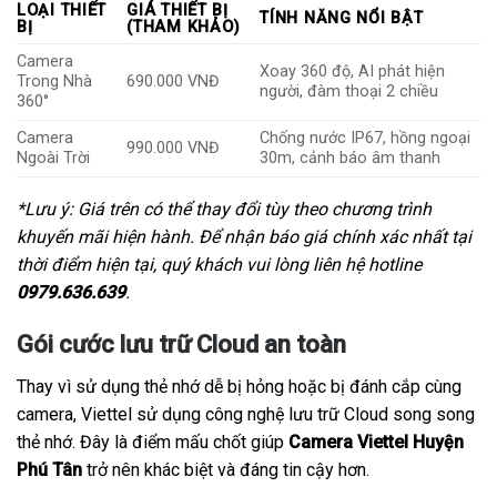
LOẠI THIẾT
GIÁ THIẾT BỊ
TÍNH NĂNG NỔI BẬT
BỊ
(THAM KHẢO)
Camera
Xoay 360 độ, AI phát hiện
Trong Nhà
690.000 VNĐ
người, đàm thoại 2 chiều
360°
Camera
Chống nước IP67, hồng ngoại
990.000 VNĐ
Ngoài Trời
30m, cảnh báo âm thanh
*Lưu ý: Giá trên có thể thay đổi tùy theo chương trình
khuyến mãi hiện hành. Để nhận báo giá chính xác nhất tại
thời điểm hiện tại, quý khách vui lòng liên hệ hotline
0979.636.639
.
Gói cước lưu trữ Cloud an toàn
Thay vì sử dụng thẻ nhớ dễ bị hỏng hoặc bị đánh cắp cùng
camera, Viettel sử dụng công nghệ lưu trữ Cloud song song
thẻ nhớ. Đây là điểm mấu chốt giúp
Camera Viettel Huyện
Phú Tân
trở nên khác biệt và đáng tin cậy hơn.