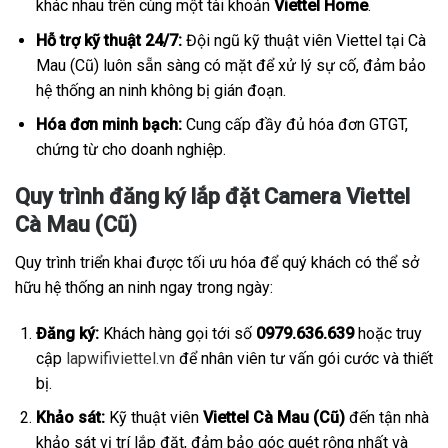
khác nhau trên cùng một tài khoản
Viettel Home
.
Hỗ trợ kỹ thuật 24/7:
Đội ngũ kỹ thuật viên Viettel tại Cà
Mau (Cũ) luôn sẵn sàng có mặt để xử lý sự cố, đảm bảo
hệ thống an ninh không bị gián đoạn.
Hóa đơn minh bạch:
Cung cấp đầy đủ hóa đơn GTGT,
chứng từ cho doanh nghiệp.
Quy trình đăng ký lắp đặt Camera Viettel
Cà Mau (Cũ)
Quy trình triển khai được tối ưu hóa để quý khách có thể sở
hữu hệ thống an ninh ngay trong ngày:
Đăng ký:
Khách hàng gọi tới số
0979.636.639
hoặc truy
cập
lapwifiviettel.vn
để nhân viên tư vấn gói cước và thiết
bị.
Khảo sát:
Kỹ thuật viên
Viettel Cà Mau (Cũ)
đến tận nhà
khảo sát vị trí lắp đặt, đảm bảo góc quét rộng nhất và