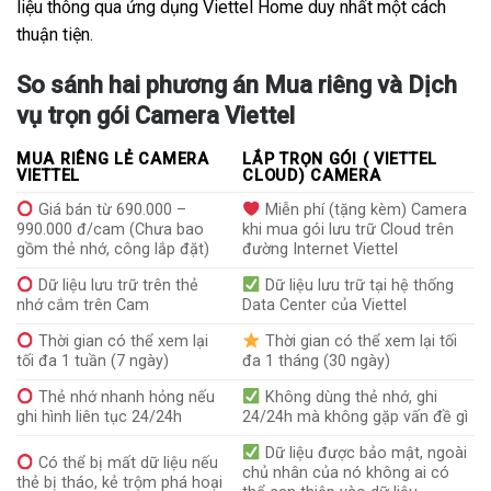
liệu thông qua ứng dụng Viettel Home duy nhất một cách
thuận tiện.
So sánh hai phương án Mua riêng và Dịch
vụ trọn gói Camera Viettel
MUA RIÊNG LẺ CAMERA
LẮP TRỌN GÓI ( VIETTEL
VIETTEL
CLOUD) CAMERA
Giá bán từ 690.000 –
Miễn phí (tặng kèm) Camera
990.000 đ/cam (Chưa bao
khi mua gói lưu trữ Cloud trên
gồm thẻ nhớ, công lắp đặt)
đường Internet Viettel
Dữ liệu lưu trữ trên thẻ
Dữ liệu lưu trữ tại hệ thống
nhớ cắm trên Cam
Data Center của Viettel
Thời gian có thể xem lại
Thời gian có thể xem lại tối
tối đa 1 tuần (7 ngày)
đa 1 tháng (30 ngày)
Thẻ nhớ nhanh hỏng nếu
Không dùng thẻ nhớ, ghi
ghi hình liên tục 24/24h
24/24h mà không gặp vấn đề gì
Dữ liệu được bảo mật, ngoài
Có thể bị mất dữ liệu nếu
chủ nhân của nó không ai có
thẻ bị tháo, kẻ trộm phá hoại