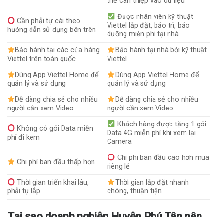
thể can thiệp vào dữ liệu
Được nhân viên kỹ thuật
Cần phải tự cài theo
Viettel lắp đặt, bảo trì, bảo
hướng dẫn sử dụng bên trên
dưỡng miễn phí tại nhà
Bảo hành tại các cửa hàng
Bảo hành tại nhà bởi kỹ thuật
Viettel trên toàn quốc
Viettel
Dùng App Viettel Home để
Dùng App Viettel Home để
quản lý và sử dụng
quản lý và sử dụng
Dễ dàng chia sẻ cho nhiều
Dễ dàng chia sẻ cho nhiều
người cần xem Video
người cần xem Video
Khách hàng được tặng 1 gói
Không có gói Data miễn
Data 4G miễn phí khi xem lại
phí đi kèm
Camera
Chi phí ban đầu cao hơn mua
Chi phí ban đầu thấp hơn
riêng lẻ
Thời gian triển khai lâu,
Thời gian lắp đặt nhanh
phải tự lắp
chóng, thuận tiện
Tại sao doanh nghiệp Huyện Phú Tân nên