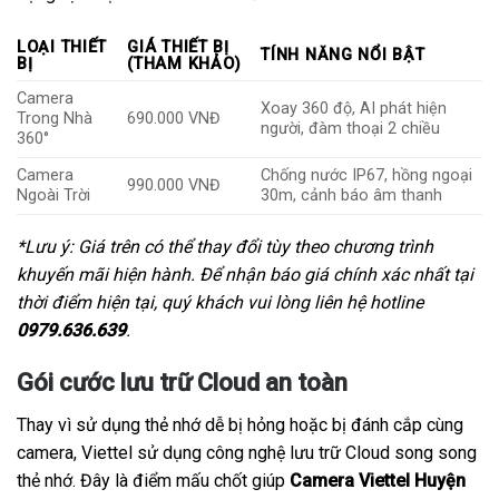
LOẠI THIẾT
GIÁ THIẾT BỊ
TÍNH NĂNG NỔI BẬT
BỊ
(THAM KHẢO)
Camera
Xoay 360 độ, AI phát hiện
Trong Nhà
690.000 VNĐ
người, đàm thoại 2 chiều
360°
Camera
Chống nước IP67, hồng ngoại
990.000 VNĐ
Ngoài Trời
30m, cảnh báo âm thanh
*Lưu ý: Giá trên có thể thay đổi tùy theo chương trình
khuyến mãi hiện hành. Để nhận báo giá chính xác nhất tại
thời điểm hiện tại, quý khách vui lòng liên hệ hotline
0979.636.639
.
Gói cước lưu trữ Cloud an toàn
Thay vì sử dụng thẻ nhớ dễ bị hỏng hoặc bị đánh cắp cùng
camera, Viettel sử dụng công nghệ lưu trữ Cloud song song
thẻ nhớ. Đây là điểm mấu chốt giúp
Camera Viettel Huyện