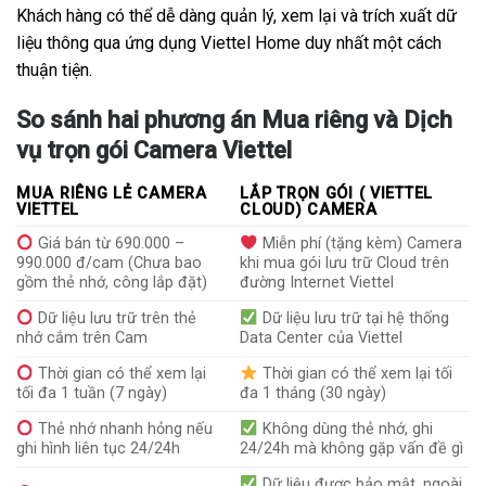
Khách hàng có thể dễ dàng quản lý, xem lại và trích xuất dữ
liệu thông qua ứng dụng Viettel Home duy nhất một cách
thuận tiện.
So sánh hai phương án Mua riêng và Dịch
vụ trọn gói Camera Viettel
MUA RIÊNG LẺ CAMERA
LẮP TRỌN GÓI ( VIETTEL
VIETTEL
CLOUD) CAMERA
Giá bán từ 690.000 –
Miễn phí (tặng kèm) Camera
990.000 đ/cam (Chưa bao
khi mua gói lưu trữ Cloud trên
gồm thẻ nhớ, công lắp đặt)
đường Internet Viettel
Dữ liệu lưu trữ trên thẻ
Dữ liệu lưu trữ tại hệ thống
nhớ cắm trên Cam
Data Center của Viettel
Thời gian có thể xem lại
Thời gian có thể xem lại tối
tối đa 1 tuần (7 ngày)
đa 1 tháng (30 ngày)
Thẻ nhớ nhanh hỏng nếu
Không dùng thẻ nhớ, ghi
ghi hình liên tục 24/24h
24/24h mà không gặp vấn đề gì
Dữ liệu được bảo mật, ngoài