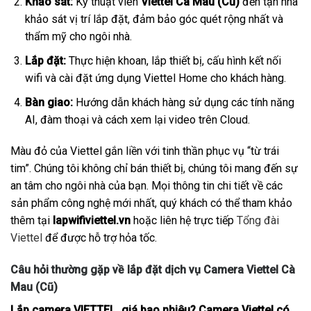
Khảo sát:
Kỹ thuật viên
Viettel Cà Mau (Cũ)
đến tận nhà
khảo sát vị trí lắp đặt, đảm bảo góc quét rộng nhất và
thẩm mỹ cho ngôi nhà.
Lắp đặt:
Thực hiện khoan, lắp thiết bị, cấu hình kết nối
wifi và cài đặt ứng dụng Viettel Home cho khách hàng.
Bàn giao:
Hướng dẫn khách hàng sử dụng các tính năng
AI, đàm thoại và cách xem lại video trên Cloud.
Màu đỏ của Viettel gắn liền với tinh thần phục vụ “từ trái
tim”. Chúng tôi không chỉ bán thiết bị, chúng tôi mang đến sự
an tâm cho ngôi nhà của bạn. Mọi thông tin chi tiết về các
sản phẩm công nghệ mới nhất, quý khách có thể tham khảo
thêm tại
lapwifiviettel.vn
hoặc liên hệ trực tiếp
Tổng đài
Viettel
để được hỗ trợ hỏa tốc.
Câu hỏi thường gặp về lắp đặt dịch vụ Camera Viettel Cà
Mau (Cũ)
Lắp camera VIETTEL giá bao nhiêu? Camera Viettel có