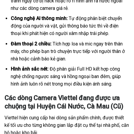
tránh nguy cơ bị hack hoặc rò rỉ hình ảnh ra nước ngoài
như các dòng camera giá rẻ.
Công nghệ AI thông minh:
Tự động phân biệt chuyển
động của người và vật, gửi thông báo tức thì về điện
thoại khi phát hiện có người xâm nhập trái phép.
Đàm thoại 2 chiều:
Tích hợp loa và mic ngay trên thân
máy, cho phép bạn trò chuyện trực tiếp với người thân ở
nhà hoặc cảnh báo kẻ gian.
Hình ảnh sắc nét:
Độ phân giải Full HD kết hợp công
nghệ chống ngược sáng và hồng ngoại ban đêm, giúp
hình ảnh luôn rõ nét trong mọi điều kiện ánh sáng.
Các dòng Camera Viettel đang được ưa
chuộng tại Huyện Cái Nước, Cà Mau (Cũ)
Viettel hiện cung cấp hai dòng sản phẩm chính, được thiết
kế tối ưu cho từng không gian lắp đặt cụ thể tại nhà phố, căn
hộ hoặc kho bãi.