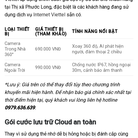
tại Thị xã Phước Long, đặc biệt là các khách hàng đang sử
dụng dịch vụ
Internet Viettel
sẵn có.
LOẠI THIẾT
GIÁ THIẾT BỊ
TÍNH NĂNG NỔI BẬT
BỊ
(THAM KHẢO)
Camera
Xoay 360 độ, AI phát hiện
Trong Nhà
690.000 VNĐ
người, đàm thoại 2 chiều
360°
Camera
Chống nước IP67, hồng ngoại
990.000 VNĐ
Ngoài Trời
30m, cảnh báo âm thanh
*Lưu ý: Giá trên có thể thay đổi tùy theo chương trình
khuyến mãi hiện hành. Để nhận báo giá chính xác nhất tại
thời điểm hiện tại, quý khách vui lòng liên hệ hotline
0979.636.639
.
Gói cước lưu trữ Cloud an toàn
Thay vì sử dụng thẻ nhớ dễ bị hỏng hoặc bị đánh cắp cùng