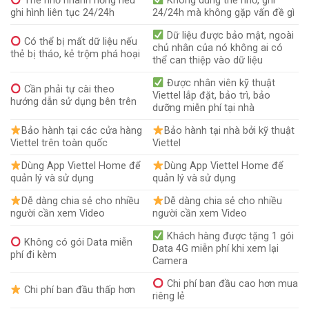
Thẻ nhớ nhanh hỏng nếu
Không dùng thẻ nhớ, ghi
ghi hình liên tục 24/24h
24/24h mà không gặp vấn đề gì
Dữ liệu được bảo mật, ngoài
Có thể bị mất dữ liệu nếu
chủ nhân của nó không ai có
thẻ bị tháo, kẻ trộm phá hoại
thể can thiệp vào dữ liệu
Được nhân viên kỹ thuật
Cần phải tự cài theo
Viettel lắp đặt, bảo trì, bảo
hướng dẫn sử dụng bên trên
dưỡng miễn phí tại nhà
Bảo hành tại các cửa hàng
Bảo hành tại nhà bởi kỹ thuật
Viettel trên toàn quốc
Viettel
Dùng App Viettel Home để
Dùng App Viettel Home để
quản lý và sử dụng
quản lý và sử dụng
Dễ dàng chia sẻ cho nhiều
Dễ dàng chia sẻ cho nhiều
người cần xem Video
người cần xem Video
Khách hàng được tặng 1 gói
Không có gói Data miễn
Data 4G miễn phí khi xem lại
phí đi kèm
Camera
Chi phí ban đầu cao hơn mua
Chi phí ban đầu thấp hơn
riêng lẻ