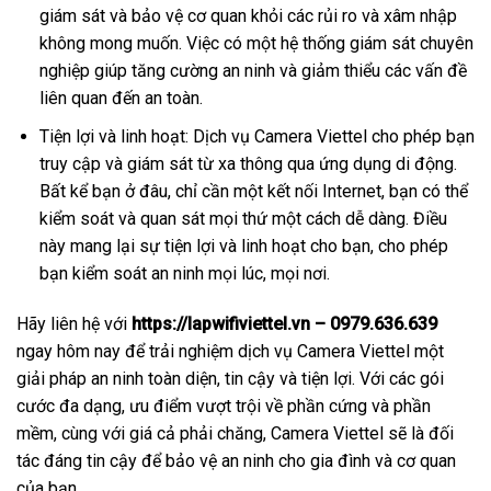
giám sát và bảo vệ cơ quan khỏi các rủi ro và xâm nhập
không mong muốn. Việc có một hệ thống giám sát chuyên
nghiệp giúp tăng cường an ninh và giảm thiểu các vấn đề
liên quan đến an toàn.
Tiện lợi và linh hoạt: Dịch vụ Camera Viettel cho phép bạn
truy cập và giám sát từ xa thông qua ứng dụng di động.
Bất kể bạn ở đâu, chỉ cần một kết nối Internet, bạn có thể
kiểm soát và quan sát mọi thứ một cách dễ dàng. Điều
này mang lại sự tiện lợi và linh hoạt cho bạn, cho phép
bạn kiểm soát an ninh mọi lúc, mọi nơi.
Hãy liên hệ với
https://lapwifiviettel.vn – 0979.636.639
ngay hôm nay để trải nghiệm dịch vụ Camera Viettel một
giải pháp an ninh toàn diện, tin cậy và tiện lợi. Với các gói
cước đa dạng, ưu điểm vượt trội về phần cứng và phần
mềm, cùng với giá cả phải chăng, Camera Viettel sẽ là đối
tác đáng tin cậy để bảo vệ an ninh cho gia đình và cơ quan
của bạn.