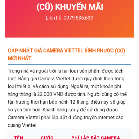
(CŨ) KHUYẾN MÃI
Liên hệ: 0979.636.639
CẬP NHẬT GIÁ CAMERA VIETTEL BÌNH PHƯỚC (CŨ)
MỚI NHẤT
Trong nhà và ngoài trời là hai loại sản phẩm được tách
biệt. Bảng giá Camera Viettel được quy định theo từng
loại thiết bị và cách sử dụng. Ngoài ra, một khoản phí
hàng tháng là 22.000 VND được tính. Người dùng có thể
tận hưởng thời hạn bảo hành 12 tháng, điều này sẽ giúp
họ yên tâm hơn. Khách hàng lưu ý để sử dụng được
Camera Viettel phải lắp đặt đường truyền internet cáp
quang Viettel.
TÊN
CƯỚC
PHÍ LẮP ĐẶT CAMERA