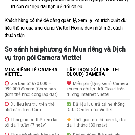
trí cần dữ liệu dài hạn để đối chiếu.
Khách hàng có thể dễ dàng quản lý, xem lại và trích xuất dữ
liệu thông qua ứng dụng Viettel Home duy nhất một cách
thuận tiện.
So sánh hai phương án Mua riêng và Dịch
vụ trọn gói Camera Viettel
MUA RIÊNG LẺ CAMERA
LẮP TRỌN GÓI ( VIETTEL
VIETTEL
CLOUD) CAMERA
Giá bán từ 690.000 –
Miễn phí (tặng kèm) Camera
990.000 đ/cam (Chưa bao
khi mua gói lưu trữ Cloud trên
gồm thẻ nhớ, công lắp đặt)
đường Internet Viettel
Dữ liệu lưu trữ trên thẻ
Dữ liệu lưu trữ tại hệ thống
nhớ cắm trên Cam
Data Center của Viettel
Thời gian có thể xem lại
Thời gian có thể xem lại tối
tối đa 1 tuần (7 ngày)
đa 1 tháng (30 ngày)