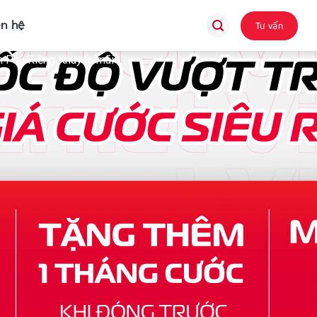
ên hệ
Tư vấn
 Phú Riềng Khuyến mãi