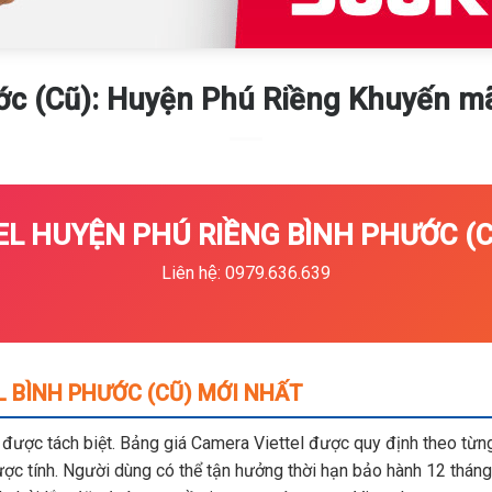
c (Cũ): Huyện Phú Riềng Khuyến ma
L HUYỆN PHÚ RIỀNG BÌNH PHƯỚC (CŨ
Liên hệ: 0979.636.639
 BÌNH PHƯỚC (CŨ) MỚI NHẤT
m được tách biệt. Bảng giá Camera Viettel được quy định theo từng 
c tính. Người dùng có thể tận hưởng thời hạn bảo hành 12 tháng,