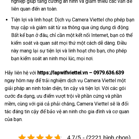
nghiệp giúp tăng cường an ninh và giảm thiểu các vấn đề
liên quan đến an toàn.
Tiện lợi và linh hoạt: Dịch vụ Camera Viettel cho phép bạn
truy cập và giám sát từ xa thông qua ứng dụng di động.
Bất kể bạn ở đâu, chỉ cần một kết nối Internet, bạn có thể
kiểm soát và quan sát mọi thứ một cách dễ dàng. Điều
này mang lại sự tiện lợi và linh hoạt cho bạn, cho phép
bạn kiểm soát an ninh mọi lúc, mọi nơi.
Hãy liên hệ với
https://lapwifiviettel.vn – 0979.636.639
ngay hôm nay để trải nghiệm dịch vụ Camera Viettel một
giải pháp an ninh toàn diện, tin cậy và tiện lợi. Với các gói
cước đa dạng, ưu điểm vượt trội về phần cứng và phần
mềm, cùng với giá cả phải chăng, Camera Viettel sẽ là đối
tác đáng tin cậy để bảo vệ an ninh cho gia đình và cơ quan
của bạn.
4.7/5 - (2221 bình chọn)