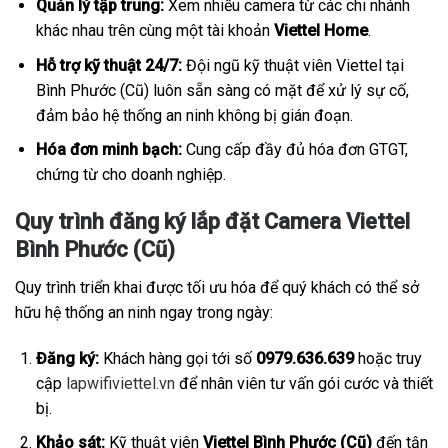
Quản lý tập trung:
Xem nhiều camera từ các chi nhánh
khác nhau trên cùng một tài khoản
Viettel Home
.
Hỗ trợ kỹ thuật 24/7:
Đội ngũ kỹ thuật viên Viettel tại
Bình Phước (Cũ) luôn sẵn sàng có mặt để xử lý sự cố,
đảm bảo hệ thống an ninh không bị gián đoạn.
Hóa đơn minh bạch:
Cung cấp đầy đủ hóa đơn GTGT,
chứng từ cho doanh nghiệp.
Quy trình đăng ký lắp đặt Camera Viettel
Bình Phước (Cũ)
Quy trình triển khai được tối ưu hóa để quý khách có thể sở
hữu hệ thống an ninh ngay trong ngày:
Đăng ký:
Khách hàng gọi tới số
0979.636.639
hoặc truy
cập
lapwifiviettel.vn
để nhân viên tư vấn gói cước và thiết
bị.
Khảo sát:
Kỹ thuật viên
Viettel Bình Phước (Cũ)
đến tận