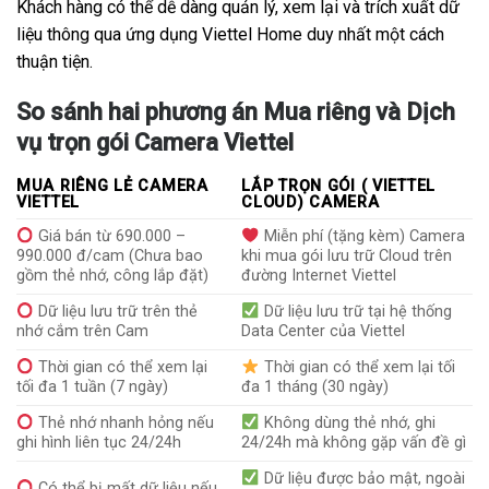
Khách hàng có thể dễ dàng quản lý, xem lại và trích xuất dữ
liệu thông qua ứng dụng Viettel Home duy nhất một cách
thuận tiện.
So sánh hai phương án Mua riêng và Dịch
vụ trọn gói Camera Viettel
MUA RIÊNG LẺ CAMERA
LẮP TRỌN GÓI ( VIETTEL
VIETTEL
CLOUD) CAMERA
Giá bán từ 690.000 –
Miễn phí (tặng kèm) Camera
990.000 đ/cam (Chưa bao
khi mua gói lưu trữ Cloud trên
gồm thẻ nhớ, công lắp đặt)
đường Internet Viettel
Dữ liệu lưu trữ trên thẻ
Dữ liệu lưu trữ tại hệ thống
nhớ cắm trên Cam
Data Center của Viettel
Thời gian có thể xem lại
Thời gian có thể xem lại tối
tối đa 1 tuần (7 ngày)
đa 1 tháng (30 ngày)
Thẻ nhớ nhanh hỏng nếu
Không dùng thẻ nhớ, ghi
ghi hình liên tục 24/24h
24/24h mà không gặp vấn đề gì
Dữ liệu được bảo mật, ngoài
Có thể bị mất dữ liệu nếu