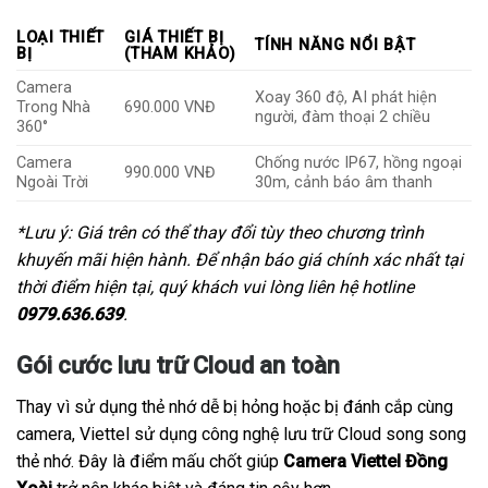
LOẠI THIẾT
GIÁ THIẾT BỊ
TÍNH NĂNG NỔI BẬT
BỊ
(THAM KHẢO)
Camera
Xoay 360 độ, AI phát hiện
Trong Nhà
690.000 VNĐ
người, đàm thoại 2 chiều
360°
Camera
Chống nước IP67, hồng ngoại
990.000 VNĐ
Ngoài Trời
30m, cảnh báo âm thanh
*Lưu ý: Giá trên có thể thay đổi tùy theo chương trình
khuyến mãi hiện hành. Để nhận báo giá chính xác nhất tại
thời điểm hiện tại, quý khách vui lòng liên hệ hotline
0979.636.639
.
Gói cước lưu trữ Cloud an toàn
Thay vì sử dụng thẻ nhớ dễ bị hỏng hoặc bị đánh cắp cùng
camera, Viettel sử dụng công nghệ lưu trữ Cloud song song
thẻ nhớ. Đây là điểm mấu chốt giúp
Camera Viettel Đồng