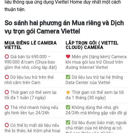
liệu thông qua ứng dụng Viettel Home duy nhất một cách
thuận tiện.
So sánh hai phương án Mua riêng và Dịch
vụ trọn gói Camera Viettel
MUA RIÊNG LẺ CAMERA
LẮP TRỌN GÓI ( VIETTEL
VIETTEL
CLOUD) CAMERA
Giá bán từ 690.000 –
Miễn phí (tặng kèm) Camera
990.000 đ/cam (Chưa bao
khi mua gói lưu trữ Cloud trên
gồm thẻ nhớ, công lắp đặt)
đường Internet Viettel
Dữ liệu lưu trữ trên thẻ
Dữ liệu lưu trữ tại hệ thống
nhớ cắm trên Cam
Data Center của Viettel
Thời gian có thể xem lại
Thời gian có thể xem lại tối
tối đa 1 tuần (7 ngày)
đa 1 tháng (30 ngày)
Thẻ nhớ nhanh hỏng nếu
Không dùng thẻ nhớ, ghi
ghi hình liên tục 24/24h
24/24h mà không gặp vấn đề gì
Dữ liệu được bảo mật, ngoài
Có thể bị mất dữ liệu nếu
chủ nhân của nó không ai có
thẻ bị tháo, kẻ trộm phá hoại