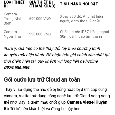
LOẠI THIẾT
GIÁ THIẾT BỊ
TÍNH NĂNG NỔI BẬT
BỊ
(THAM KHẢO)
Camera
Xoay 360 độ, AI phát hiện
Trong Nhà
690.000 VNĐ
người, đàm thoại 2 chiều
360°
Camera
Chống nước IP67, hồng ngoại
990.000 VNĐ
Ngoài Trời
30m, cảnh báo âm thanh
*Lưu ý: Giá trên có thể thay đổi tùy theo chương trình
khuyến mãi hiện hành. Để nhận báo giá chính xác nhất tại
thời điểm hiện tại, quý khách vui lòng liên hệ hotline
0979.636.639
.
Gói cước lưu trữ Cloud an toàn
Thay vì sử dụng thẻ nhớ dễ bị hỏng hoặc bị đánh cắp cùng
camera, Viettel sử dụng công nghệ lưu trữ Cloud song song
thẻ nhớ. Đây là điểm mấu chốt giúp
Camera Viettel Huyện
Ba Tri
trở nên khác biệt và đáng tin cậy hơn.