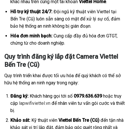
khác nhau trên cùng một tài khoản
Viettel Home
.
Hỗ trợ kỹ thuật 24/7:
Đội ngũ kỹ thuật viên Viettel tại
Bến Tre (Cũ) luôn sẵn sàng có mặt để xử lý sự cố, đảm
bảo hệ thống an ninh không bị gián đoạn.
Hóa đơn minh bạch:
Cung cấp đầy đủ hóa đơn GTGT,
chứng từ cho doanh nghiệp.
Quy trình đăng ký lắp đặt Camera Viettel
Bến Tre (Cũ)
Quy trình triển khai được tối ưu hóa để quý khách có thể sở
hữu hệ thống an ninh ngay trong ngày:
Đăng ký:
Khách hàng gọi tới số
0979.636.639
hoặc truy
cập
lapwifiviettel.vn
để nhân viên tư vấn gói cước và thiết
bị.
Khảo sát:
Kỹ thuật viên
Viettel Bến Tre (Cũ)
đến tận nhà
khảo sát vị trí lắp đặt, đảm bảo góc quét rộng nhất và