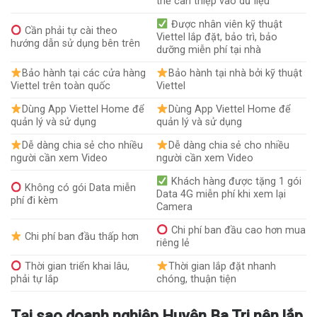
thể can thiệp vào dữ liệu
Được nhân viên kỹ thuật
Cần phải tự cài theo
Viettel lắp đặt, bảo trì, bảo
hướng dẫn sử dụng bên trên
dưỡng miễn phí tại nhà
Bảo hành tại các cửa hàng
Bảo hành tại nhà bởi kỹ thuật
Viettel trên toàn quốc
Viettel
Dùng App Viettel Home để
Dùng App Viettel Home để
quản lý và sử dụng
quản lý và sử dụng
Dễ dàng chia sẻ cho nhiều
Dễ dàng chia sẻ cho nhiều
người cần xem Video
người cần xem Video
Khách hàng được tặng 1 gói
Không có gói Data miễn
Data 4G miễn phí khi xem lại
phí đi kèm
Camera
Chi phí ban đầu cao hơn mua
Chi phí ban đầu thấp hơn
riêng lẻ
Thời gian triển khai lâu,
Thời gian lắp đặt nhanh
phải tự lắp
chóng, thuận tiện
Tại sao doanh nghiệp Huyện Ba Tri nên lắp