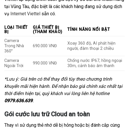
tại Vũng Tàu, đặc biệt là các khách hàng đang sử dụng dịch
vụ
Internet Viettel
sẵn có.
LOẠI THIẾT
GIÁ THIẾT BỊ
TÍNH NĂNG NỔI BẬT
BỊ
(THAM KHẢO)
Camera
Xoay 360 độ, AI phát hiện
Trong Nhà
690.000 VNĐ
người, đàm thoại 2 chiều
360°
Camera
Chống nước IP67, hồng ngoại
990.000 VNĐ
Ngoài Trời
30m, cảnh báo âm thanh
*Lưu ý: Giá trên có thể thay đổi tùy theo chương trình
khuyến mãi hiện hành. Để nhận báo giá chính xác nhất tại
thời điểm hiện tại, quý khách vui lòng liên hệ hotline
0979.636.639
.
Gói cước lưu trữ Cloud an toàn
Thay vì sử dụng thẻ nhớ dễ bị hỏng hoặc bị đánh cắp cùng