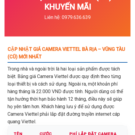
KHUYẾN MÃI
Liên hệ: 0979.636.639
CẬP NHẬT GIÁ CAMERA VIETTEL BÀ RỊA – VŨNG TÀU
(CŨ) MỚI NHẤT
Trong nhà và ngoài trời là hai loại sản phẩm được tách
biệt. Bảng giá Camera Viettel được quy định theo từng
loại thiết bị và cách sử dụng. Ngoài ra, một khoản phí
hàng tháng là 22.000 VND được tính. Người dùng có thể
tận hưởng thời hạn bảo hành 12 tháng, điều này sẽ giúp
họ yên tâm hơn. Khách hàng lưu ý để sử dụng được
Camera Viettel phải lắp đặt đường truyền internet cáp
quang Viettel.
TÊN
CƯỚC
PHÍ LẮP ĐẶT CAMERA