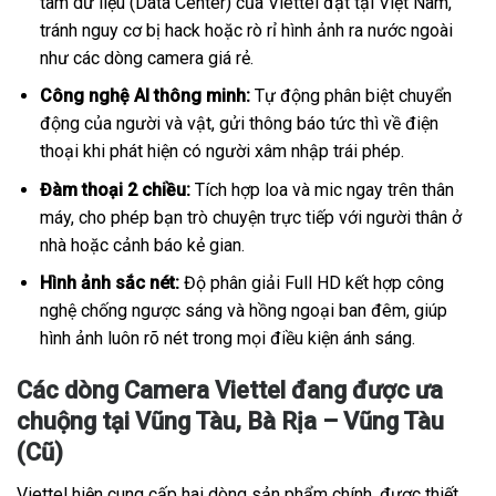
tâm dữ liệu (Data Center) của Viettel đặt tại Việt Nam,
tránh nguy cơ bị hack hoặc rò rỉ hình ảnh ra nước ngoài
như các dòng camera giá rẻ.
Công nghệ AI thông minh:
Tự động phân biệt chuyển
động của người và vật, gửi thông báo tức thì về điện
thoại khi phát hiện có người xâm nhập trái phép.
Đàm thoại 2 chiều:
Tích hợp loa và mic ngay trên thân
máy, cho phép bạn trò chuyện trực tiếp với người thân ở
nhà hoặc cảnh báo kẻ gian.
Hình ảnh sắc nét:
Độ phân giải Full HD kết hợp công
nghệ chống ngược sáng và hồng ngoại ban đêm, giúp
hình ảnh luôn rõ nét trong mọi điều kiện ánh sáng.
Các dòng Camera Viettel đang được ưa
chuộng tại Vũng Tàu, Bà Rịa – Vũng Tàu
(Cũ)
Viettel hiện cung cấp hai dòng sản phẩm chính, được thiết