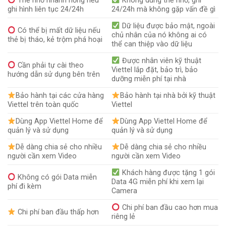
Thẻ nhớ nhanh hỏng nếu
Không dùng thẻ nhớ, ghi
ghi hình liên tục 24/24h
24/24h mà không gặp vấn đề gì
Dữ liệu được bảo mật, ngoài
Có thể bị mất dữ liệu nếu
chủ nhân của nó không ai có
thẻ bị tháo, kẻ trộm phá hoại
thể can thiệp vào dữ liệu
Được nhân viên kỹ thuật
Cần phải tự cài theo
Viettel lắp đặt, bảo trì, bảo
hướng dẫn sử dụng bên trên
dưỡng miễn phí tại nhà
Bảo hành tại các cửa hàng
Bảo hành tại nhà bởi kỹ thuật
Viettel trên toàn quốc
Viettel
Dùng App Viettel Home để
Dùng App Viettel Home để
quản lý và sử dụng
quản lý và sử dụng
Dễ dàng chia sẻ cho nhiều
Dễ dàng chia sẻ cho nhiều
người cần xem Video
người cần xem Video
Khách hàng được tặng 1 gói
Không có gói Data miễn
Data 4G miễn phí khi xem lại
phí đi kèm
Camera
Chi phí ban đầu cao hơn mua
Chi phí ban đầu thấp hơn
riêng lẻ