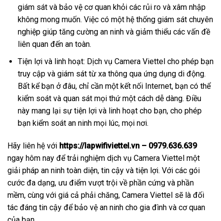
giám sát và bảo vệ cơ quan khỏi các rủi ro và xâm nhập
không mong muốn. Việc có một hệ thống giám sát chuyên
nghiệp giúp tăng cường an ninh và giảm thiểu các vấn đề
liên quan đến an toàn.
Tiện lợi và linh hoạt: Dịch vụ Camera Viettel cho phép bạn
truy cập và giám sát từ xa thông qua ứng dụng di động.
Bất kể bạn ở đâu, chỉ cần một kết nối Internet, bạn có thể
kiểm soát và quan sát mọi thứ một cách dễ dàng. Điều
này mang lại sự tiện lợi và linh hoạt cho bạn, cho phép
bạn kiểm soát an ninh mọi lúc, mọi nơi.
Hãy liên hệ với
https://lapwifiviettel.vn – 0979.636.639
ngay hôm nay để trải nghiệm dịch vụ Camera Viettel một
giải pháp an ninh toàn diện, tin cậy và tiện lợi. Với các gói
cước đa dạng, ưu điểm vượt trội về phần cứng và phần
mềm, cùng với giá cả phải chăng, Camera Viettel sẽ là đối
tác đáng tin cậy để bảo vệ an ninh cho gia đình và cơ quan
của bạn.