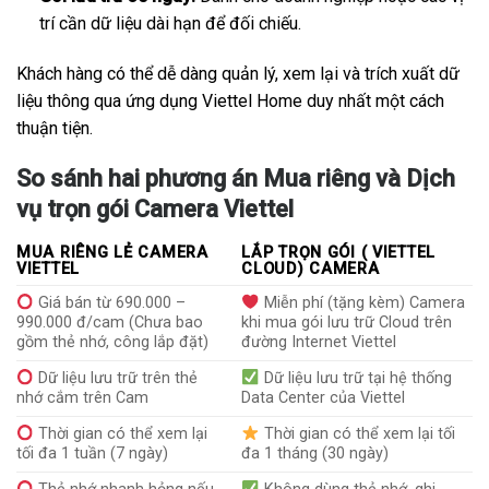
trí cần dữ liệu dài hạn để đối chiếu.
Khách hàng có thể dễ dàng quản lý, xem lại và trích xuất dữ
liệu thông qua ứng dụng Viettel Home duy nhất một cách
thuận tiện.
So sánh hai phương án Mua riêng và Dịch
vụ trọn gói Camera Viettel
MUA RIÊNG LẺ CAMERA
LẮP TRỌN GÓI ( VIETTEL
VIETTEL
CLOUD) CAMERA
Giá bán từ 690.000 –
Miễn phí (tặng kèm) Camera
990.000 đ/cam (Chưa bao
khi mua gói lưu trữ Cloud trên
gồm thẻ nhớ, công lắp đặt)
đường Internet Viettel
Dữ liệu lưu trữ trên thẻ
Dữ liệu lưu trữ tại hệ thống
nhớ cắm trên Cam
Data Center của Viettel
Thời gian có thể xem lại
Thời gian có thể xem lại tối
tối đa 1 tuần (7 ngày)
đa 1 tháng (30 ngày)