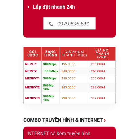
Lắp đặt nhanh 24h
0979.636.639
GIÁ NỘI
GÓI
BĂNG
GIÁ NGOẠI
THÀNH
CƯỚC
THÔNG
THÀNH (VNĐ)
(VNĐ)
NETVT1
300Mbps
195.000đ
235.000đ
NETVT2
+500Mbps
240.000đ
265.000đ
MESHVT1
300Mbps
210.000đ
255.000đ
500Mb-
MESHVT2
245.000đ
289.000đ
1Gb
500Mb-
MESHVT3
299.000đ
359.000đ
1Gb
COMBO TRUYỀN HÌNH & INTERNET
›
INTERNET có kèm truyền hình