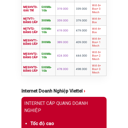
Wifi 6+
MESHVT3-
500Mb-
319.000
339.000
Box+ 3
GIẢI TRÍ
1Gb
Mesh
NETVT1-
Wifi 6+
300Mb
359.000
379.000
ĐẲNG CẤP
Box
NETVT2-
500Mb-
Wifi 6+
419.000
479.000
ĐẲNG CẤP
1Gb
Box
Wifi 6+
MESHVT1-
300Mb
389.000
409.000
Box+ 1
ĐẲNG CẤP
Mesh
Wifi 6+
MESHVT2-
500Mb-
424.000
444.000
Box+ 2
ĐẲNG CẤP
1Gb
Mesh
Wifi 6+
MESHVT3-
500Mb-
478.000
498.000
Box+ 3
ĐẲNG CẤP
1Gb
Mesh
Internet Doanh Nghiệp Viettel
›
INTERNET CÁP QUANG DOANH
NGHIỆP
Tốc độ cao