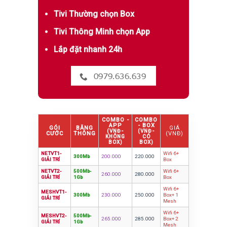
Tivi Thường chọn Box
Tivi Thông Minh chọn App
Lắp đặt nhanh 24h
0979.636.639
COMBO -
COMBO
APP
- BOX
GÓI
BĂNG
GIÁ
(VNĐ-
(VNĐ-
CƯỚC
THÔNG
(VNĐ)
KHÔNG
CÓ
BOX)
BOX)
NETVT1-
Wifi 6+
300Mb
200.000
220.000
GIẢI TRÍ
Box
NETVT2-
500Mb-
Wifi 6+
260.000
280.000
GIẢI TRÍ
1Gb
Box
Wifi 6+
MESHVT1-
300Mb
230.000
250.000
Box+ 1
GIẢI TRÍ
Mesh
Wifi 6+
MESHVT2-
500Mb-
265.000
285.000
Box+ 2
GIẢI TRÍ
1Gb
Mesh