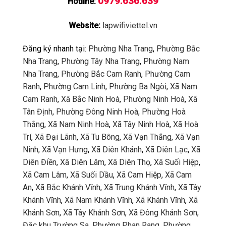
0979.636.639
Hotline:
Website:
lapwifiviettel.vn
Đăng ký nhanh tại:
Phường Nha Trang
,
Phường Bắc
Nha Trang
,
Phường Tây Nha Trang
,
Phường Nam
Nha Trang
,
Phường Bắc Cam Ranh
,
Phường Cam
Ranh
,
Phường Cam Linh
,
Phường Ba Ngòi
,
Xã Nam
Cam Ranh
,
Xã Bắc Ninh Hoà
,
Phường Ninh Hoà
,
Xã
Tân Định
,
Phường Đông Ninh Hoà
,
Phường Hoà
Thắng
,
Xã Nam Ninh Hoà
,
Xã Tây Ninh Hoà
,
Xã Hoà
Trí
,
Xã Đại Lãnh
,
Xã Tu Bông
,
Xã Vạn Thắng
,
Xã Vạn
Ninh
,
Xã Vạn Hưng
,
Xã Diên Khánh
,
Xã Diên Lạc
,
Xã
Diên Điền
,
Xã Diên Lâm
,
Xã Diên Thọ
,
Xã Suối Hiệp
,
Xã Cam Lâm
,
Xã Suối Dầu
,
Xã Cam Hiệp
,
Xã Cam
An
,
Xã Bắc Khánh Vĩnh
,
Xã Trung Khánh Vĩnh
,
Xã Tây
Khánh Vĩnh
,
Xã Nam Khánh Vĩnh
,
Xã Khánh Vĩnh
,
Xã
Khánh Sơn
,
Xã Tây Khánh Sơn
,
Xã Đông Khánh Sơn
,
Đặc khu Trường Sa
,
Phường Phan Rang
,
Phường