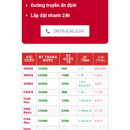
Đường truyền ổn định
Lắp đặt nhanh 24h
0979.636.639
BT
GÓI
BT TRONG
IP
GIÁ
QUỐC
CƯỚC
NƯỚC
TĨNH
(VNĐ)
TẾ
VIP200
200Mb
5Mb
1 IP
800.000
VIP500
500Mb
10Mb
1 IP
1.9 Tr
1 IP +
VIP600
600Mb
30Mb
6.6 Tr
Block 4IP
F200 N
300Mb
4Mb
1 IP
1.1 Tr
F200
300Mb
12Mb
1 Block IP
4.4 Tr
Plus
F300
500Mb
22Mb
1 Block IP
7.7 Tr
Basic
F300
500Mb
30Mb
2 Block IP
9.9 Tr
Plus
F500