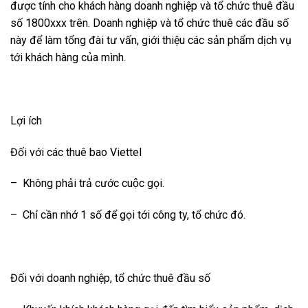
được tính cho khách hàng doanh nghiệp và tổ chức thuê đầu
số 1800xxx trên. Doanh nghiệp và tổ chức thuê các đầu số
này để làm tổng đài tư vấn, giới thiệu các sản phẩm dịch vụ
tới khách hàng của mình.
Lợi ích
Đối với các thuê bao Viettel
– Không phải trả cước cuộc gọi.
– Chỉ cần nhớ 1 số để gọi tới công ty, tổ chức đó.
Đối với doanh nghiệp, tổ chức thuê đầu số