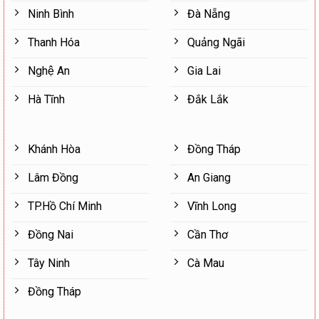
Ninh Bình
Đà Nẵng
Thanh Hóa
Quảng Ngãi
Nghệ An
Gia Lai
Hà Tĩnh
Đắk Lắk
Khánh Hòa
Đồng Tháp
Lâm Đồng
An Giang
TP.Hồ Chí Minh
Vĩnh Long
Đồng Nai
Cần Thơ
Tây Ninh
Cà Mau
Đồng Tháp