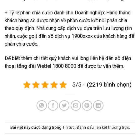
+ Tỷ lệ phân chia cước dành cho Doanh nghiệp: Hàng tháng
khách hàng sẽ được nhận về phần cước kết nối phân chia
theo quy định. Nhà cung cấp dịch vụ dựa trên lưu lượng (tin
nhắn, cuộc gọi) đến số dịch vụ 1900xxxx của khách hàng để
phân chia cước.
Để biết thêm chi tiết quý khách vui lòng liên hệ đến số điện
thoại
tổng đài Viettel
1800 8000 để được tư vấn thêm.
5/5 - (2219 bình chọn)
Bài viết này được đăng trong
Tin tức
. Đánh dấu
liên kết thường trực
.